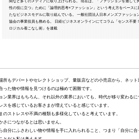
聞など多くのメディアに取り上げられる。 現在は、「ファッションを通して
性の役に立つ」ために「論理的思考×ファッション」という考え方をベースに
たなビジネスモデルに取り組んでいる。 一般社団法人日本メンズファッショ
協会の事業役員も務める。 日経ビジネスオンラインにてコラム「センス不要
ロジカル着こなし術」を連載
場所もデパートやセレクトショップ、量販店などの小売店から、ネット
合った物や情報を見つけるのは極めて困難です。
ョン業界はもちろん、それ以外の業界においても、時代が移り変わるに
レスを感じているお客さまが増えていると感じています。
まのストレスや不満の種類も多様化していると考えています。
かさにつながるとは思いません。
ら自分にふさわしい物や情報を手に入れられること、つまり「自分に合
ことだと私は考えます。