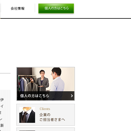
、伊
タイ
館
ン
、新