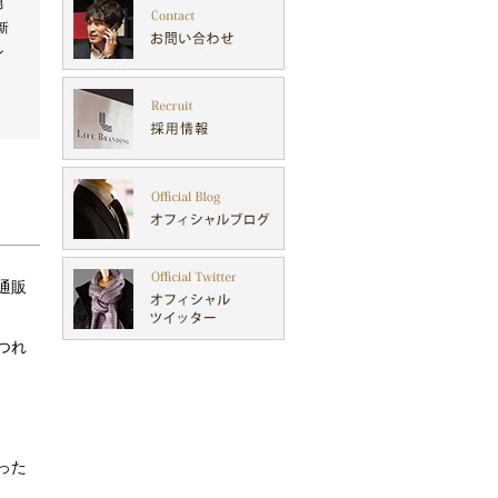
男
新
ン
！
通販
つれ
った