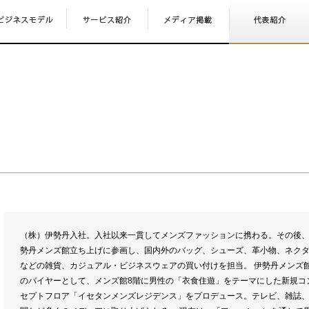
（株）伊勢丹入社。入社以来一貫してメンズファッションに携わる。その後
勢丹メンズ館立ち上げに参画し、国内外のバッグ、シューズ、革小物、ネク
などの雑貨、カジュアル・ビジネスウェアの買い付けを担当。 伊勢丹メンズ
のバイヤーとして、メンズ館8階に男性の「衣食住遊」をテーマにした新規コ
セプトフロア「イセタンメンズレジデンス」をプロデュース。テレビ、雑誌