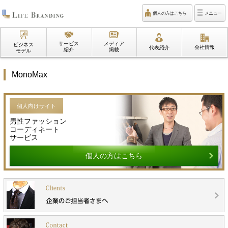
個人の方はこちら
メニュー
サービス
メディア
ビジネス
会社情報
代表紹介
紹介
掲載
モデル
MonoMax
個人向けサイト
男性ファッション
コーディネート
サービス
個人の方はこちら